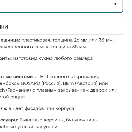
▼
ики
лешница:
пластиковая, толщина 26 мм или 38 мм;
скусственного камня, толщина 38 мм
риты:
изготовим кухню любого размера
тные системы :
ПВШ полного открывания,
ембоксы BOYARD (Россия), Blum (Австрия) или
ich (Германия) с плавным закрыванием дверок или
этой опции
ль:
в цвет фасадов или корпуса
ссуары:
Выкатные корзины, бутылочницы,
ебные уголки, карусели