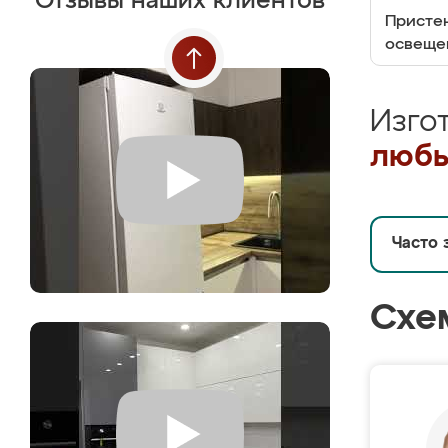
Отзывы наших клиентов
Пристен
освеще
Изго
любы
Часто 
Схе