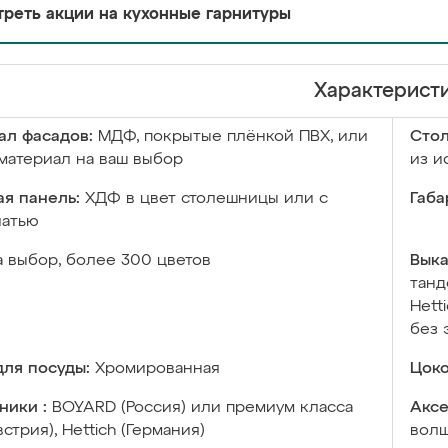
реть акции на кухонные гарнитуры
Характерист
ал фасадов:
МДФ, покрытые плёнкой ПВХ, или
Сто
материал на ваш выбор
из и
я панель:
ХДФ в цвет столешницы или с
Габа
чатью
а выбор, более 300 цветов
Выка
танд
Hett
без 
ля посуды:
Хромированная
Цоко
ники :
BOYARD (Россия) или премиум класса
Аксе
встрия), Hettich (Германия)
волш