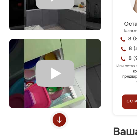
Оста
Позвон
8 (
8 (
8 (
Или оставь
ко
предвар
ОСТ
Ваша