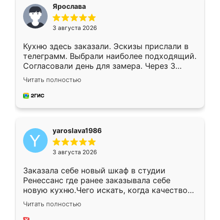
я хотела.
Ярослава
3 августа 2026
Кухню здесь заказали. Эскизы прислали в
телеграмм. Выбрали наиболее подходящий.
Согласовали день для замера. Через 3
недели кухня была уже готова. Остались
Читать полностью
довольны работой. Спасибо Ренессанс
мебель за качественную работу!
yaroslava1986
3 августа 2026
Заказала себе новый шкаф в студии
Ренессанс где ранее заказывала себе
новую кухню.Чего искать, когда качеством
вполне довольна. Служит кухня уже почти
Читать полностью
два года, нареканий нет.