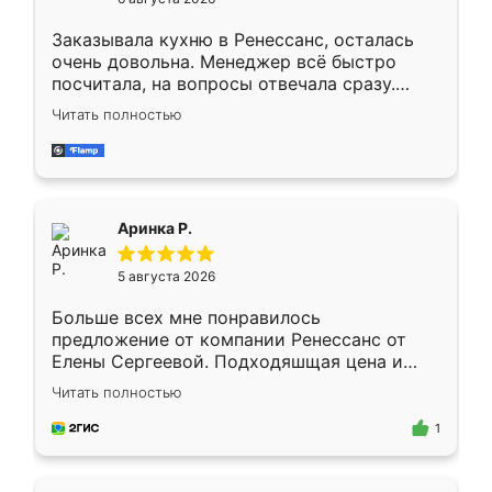
мебели буду заказывать только здесь.
Заказывала кухню в Ренессанс, осталась
очень довольна. Менеджер всё быстро
посчитала, на вопросы отвечала сразу.
Замерщик приехал в субботу, подошёл к
Читать полностью
делу со всей ответственностью. Собрали
за день, ребята работали аккуратно, даже
пыли почти не было. Качество отличное,
ящики ходят плавно, ничего не скрипит.
Всё подошло как влитое.
Аринка Р.
5 августа 2026
Больше всех мне понравилось
предложение от компании Ренессанс от
Елены Сергеевой. Подходяшщая цена и
короткие сроки изготовления. Приехавший
Читать полностью
для замера сотрудник Владислав
предложил по моему эскизу самый
1
подходящий вариант шкафа. Немного его
видоизменил, получилось даже лучше, чем