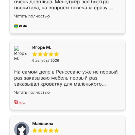
очень довольна. Менеджер всё быстро
посчитала, на вопросы отвечала сразу.
Замерщик приехал в субботу, подошёл к
Читать полностью
делу со всей ответственностью. Собрали
за день, ребята работали аккуратно, даже
пыли почти не было. Качество отличное,
ящики ходят плавно, ничего не скрипит.
Всё подошло как влитое.
Игорь М.
6 августа 2026
На самом деле в Ренессанс уже не первый
раз заказываю мебель первый раз
заказывал кроватку для маленького
ребёнка при его рождении ,во второй раз
Читать полностью
заказал шкаф-купе. По качеству очень
хорошее сборка достаточно быстрая,
также адекватные цены. До этого
сравнивал с разными конкурентами в этом
сегменте ,выбор у конкурентов куда
Мальвина
меньше, здесь же он более разнообразный.
Мне нравится ,если что-то потребуется из