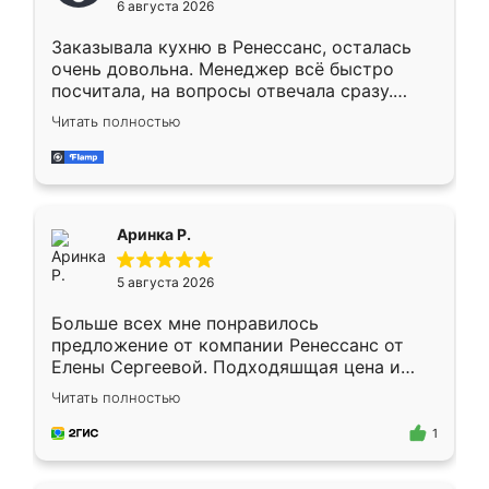
6 августа 2026
мебели буду заказывать только здесь.
Заказывала кухню в Ренессанс, осталась
очень довольна. Менеджер всё быстро
посчитала, на вопросы отвечала сразу.
Замерщик приехал в субботу, подошёл к
Читать полностью
делу со всей ответственностью. Собрали
за день, ребята работали аккуратно, даже
пыли почти не было. Качество отличное,
ящики ходят плавно, ничего не скрипит.
Всё подошло как влитое.
Аринка Р.
5 августа 2026
Больше всех мне понравилось
предложение от компании Ренессанс от
Елены Сергеевой. Подходяшщая цена и
короткие сроки изготовления. Приехавший
Читать полностью
для замера сотрудник Владислав
предложил по моему эскизу самый
1
подходящий вариант шкафа. Немного его
видоизменил, получилось даже лучше, чем