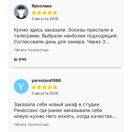
я хотела.
Ярослава
3 августа 2026
Кухню здесь заказали. Эскизы прислали в
телеграмм. Выбрали наиболее подходящий.
Согласовали день для замера. Через 3
недели кухня была уже готова. Остались
Читать полностью
довольны работой. Спасибо Ренессанс
мебель за качественную работу!
yaroslava1986
3 августа 2026
Заказала себе новый шкаф в студии
Ренессанс где ранее заказывала себе
новую кухню.Чего искать, когда качеством
вполне довольна. Служит кухня уже почти
Читать полностью
два года, нареканий нет.