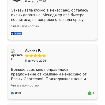
6 августа 2026
мебели буду заказывать только здесь.
Заказывала кухню в Ренессанс, осталась
очень довольна. Менеджер всё быстро
посчитала, на вопросы отвечала сразу.
Замерщик приехал в субботу, подошёл к
Читать полностью
делу со всей ответственностью. Собрали
за день, ребята работали аккуратно, даже
пыли почти не было. Качество отличное,
ящики ходят плавно, ничего не скрипит.
Всё подошло как влитое.
Аринка Р.
5 августа 2026
Больше всех мне понравилось
предложение от компании Ренессанс от
Елены Сергеевой. Подходяшщая цена и
короткие сроки изготовления. Приехавший
Читать полностью
для замера сотрудник Владислав
предложил по моему эскизу самый
1
подходящий вариант шкафа. Немного его
видоизменил, получилось даже лучше, чем