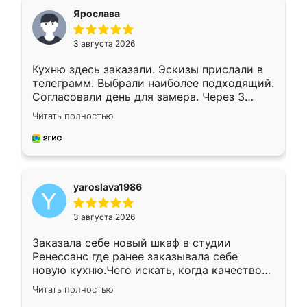
я хотела.
Ярослава
3 августа 2026
Кухню здесь заказали. Эскизы прислали в
телеграмм. Выбрали наиболее подходящий.
Согласовали день для замера. Через 3
недели кухня была уже готова. Остались
Читать полностью
довольны работой. Спасибо Ренессанс
мебель за качественную работу!
yaroslava1986
3 августа 2026
Заказала себе новый шкаф в студии
Ренессанс где ранее заказывала себе
новую кухню.Чего искать, когда качеством
вполне довольна. Служит кухня уже почти
Читать полностью
два года, нареканий нет.