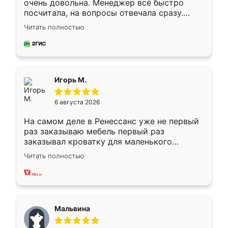
очень довольна. Менеджер всё быстро
посчитала, на вопросы отвечала сразу.
Замерщик приехал в субботу, подошёл к
Читать полностью
делу со всей ответственностью. Собрали
за день, ребята работали аккуратно, даже
пыли почти не было. Качество отличное,
ящики ходят плавно, ничего не скрипит.
Всё подошло как влитое.
Игорь М.
6 августа 2026
На самом деле в Ренессанс уже не первый
раз заказываю мебель первый раз
заказывал кроватку для маленького
ребёнка при его рождении ,во второй раз
Читать полностью
заказал шкаф-купе. По качеству очень
хорошее сборка достаточно быстрая,
также адекватные цены. До этого
сравнивал с разными конкурентами в этом
сегменте ,выбор у конкурентов куда
Мальвина
меньше, здесь же он более разнообразный.
Мне нравится ,если что-то потребуется из