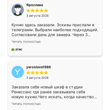
я хотела.
Ярослава
3 августа 2026
Кухню здесь заказали. Эскизы прислали в
телеграмм. Выбрали наиболее подходящий.
Согласовали день для замера. Через 3
недели кухня была уже готова. Остались
Читать полностью
довольны работой. Спасибо Ренессанс
мебель за качественную работу!
yaroslava1986
3 августа 2026
Заказала себе новый шкаф в студии
Ренессанс где ранее заказывала себе
новую кухню.Чего искать, когда качеством
вполне довольна. Служит кухня уже почти
Читать полностью
два года, нареканий нет.