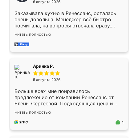
6 августа 2026
мебели буду заказывать только здесь.
Заказывала кухню в Ренессанс, осталась
очень довольна. Менеджер всё быстро
посчитала, на вопросы отвечала сразу.
Замерщик приехал в субботу, подошёл к
Читать полностью
делу со всей ответственностью. Собрали
за день, ребята работали аккуратно, даже
пыли почти не было. Качество отличное,
ящики ходят плавно, ничего не скрипит.
Всё подошло как влитое.
Аринка Р.
5 августа 2026
Больше всех мне понравилось
предложение от компании Ренессанс от
Елены Сергеевой. Подходяшщая цена и
короткие сроки изготовления. Приехавший
Читать полностью
для замера сотрудник Владислав
предложил по моему эскизу самый
1
подходящий вариант шкафа. Немного его
видоизменил, получилось даже лучше, чем