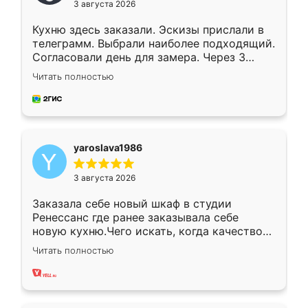
3 августа 2026
Кухню здесь заказали. Эскизы прислали в
телеграмм. Выбрали наиболее подходящий.
Согласовали день для замера. Через 3
недели кухня была уже готова. Остались
Читать полностью
довольны работой. Спасибо Ренессанс
мебель за качественную работу!
yaroslava1986
3 августа 2026
Заказала себе новый шкаф в студии
Ренессанс где ранее заказывала себе
новую кухню.Чего искать, когда качеством
вполне довольна. Служит кухня уже почти
Читать полностью
два года, нареканий нет.