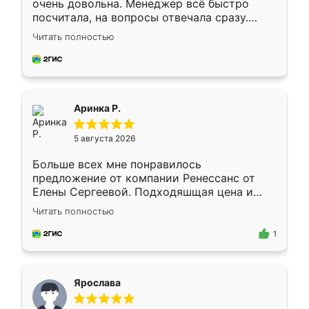
очень довольна. Менеджер всё быстро
посчитала, на вопросы отвечала сразу.
Замерщик приехал в субботу, подошёл к
Читать полностью
делу со всей ответственностью. Собрали
за день, ребята работали аккуратно, даже
пыли почти не было. Качество отличное,
ящики ходят плавно, ничего не скрипит.
Всё подошло как влитое.
Аринка Р.
5 августа 2026
Больше всех мне понравилось
предложение от компании Ренессанс от
Елены Сергеевой. Подходяшщая цена и
короткие сроки изготовления. Приехавший
Читать полностью
для замера сотрудник Владислав
предложил по моему эскизу самый
1
подходящий вариант шкафа. Немного его
видоизменил, получилось даже лучше, чем
я хотела.
Ярослава