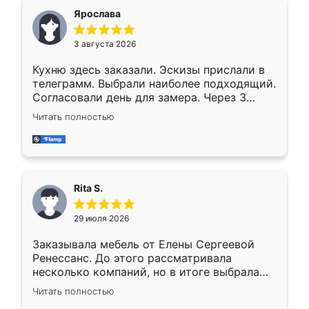
Ярослава
3 августа 2026
Кухню здесь заказали. Эскизы прислали в
телеграмм. Выбрали наиболее подходящий.
Согласовали день для замера. Через 3
недели кухня была уже готова. Остались
Читать полностью
довольны работой. Спасибо Ренессанс
мебель за качественную работу!
Rita S.
29 июля 2026
Заказывала мебель от Елены Сергеевой
Ренессанс. До этого рассматривала
несколько компаний, но в итоге выбрала
эту. Сначала обговорили условия, потом
Читать полностью
приехал замерщик, всё спокойно объяснил