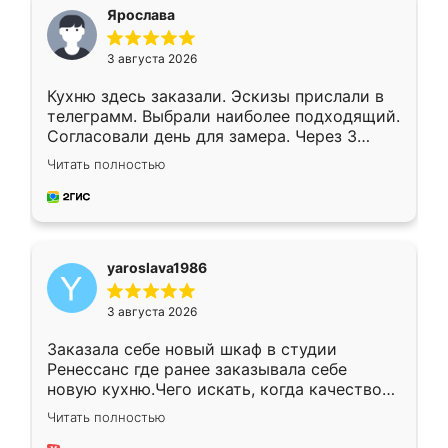
я хотела.
Ярослава
3 августа 2026
Кухню здесь заказали. Эскизы прислали в
телеграмм. Выбрали наиболее подходящий.
Согласовали день для замера. Через 3
недели кухня была уже готова. Остались
Читать полностью
довольны работой. Спасибо Ренессанс
мебель за качественную работу!
yaroslava1986
3 августа 2026
Заказала себе новый шкаф в студии
Ренессанс где ранее заказывала себе
новую кухню.Чего искать, когда качеством
вполне довольна. Служит кухня уже почти
Читать полностью
два года, нареканий нет.