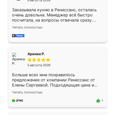
6 августа 2026
мебели буду заказывать только здесь.
Заказывала кухню в Ренессанс, осталась
очень довольна. Менеджер всё быстро
посчитала, на вопросы отвечала сразу.
Замерщик приехал в субботу, подошёл к
Читать полностью
делу со всей ответственностью. Собрали
за день, ребята работали аккуратно, даже
пыли почти не было. Качество отличное,
ящики ходят плавно, ничего не скрипит.
Всё подошло как влитое.
Аринка Р.
5 августа 2026
Больше всех мне понравилось
предложение от компании Ренессанс от
Елены Сергеевой. Подходяшщая цена и
короткие сроки изготовления. Приехавший
Читать полностью
для замера сотрудник Владислав
предложил по моему эскизу самый
1
подходящий вариант шкафа. Немного его
видоизменил, получилось даже лучше, чем