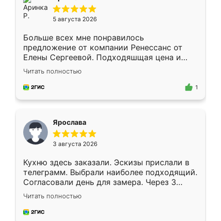
5 августа 2026
Больше всех мне понравилось
предложение от компании Ренессанс от
Елены Сергеевой. Подходяшщая цена и
короткие сроки изготовления. Приехавший
Читать полностью
для замера сотрудник Владислав
предложил по моему эскизу самый
1
подходящий вариант шкафа. Немного его
видоизменил, получилось даже лучше, чем
я хотела.
Ярослава
3 августа 2026
Кухню здесь заказали. Эскизы прислали в
телеграмм. Выбрали наиболее подходящий.
Согласовали день для замера. Через 3
недели кухня была уже готова. Остались
Читать полностью
довольны работой. Спасибо Ренессанс
мебель за качественную работу!