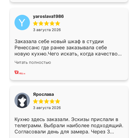
yaroslava1986
3 августа 2026
Заказала себе новый шкаф в студии
Ренессанс где ранее заказывала себе
новую кухню.Чего искать, когда качеством
вполне довольна. Служит кухня уже почти
Читать полностью
два года, нареканий нет.
Ярослава
3 августа 2026
Кухню здесь заказали. Эскизы прислали в
телеграмм. Выбрали наиболее подходящий.
Согласовали день для замера. Через 3
недели кухня была уже готова. Остались