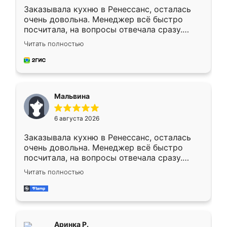
Заказывала кухню в Ренессанс, осталась
очень довольна. Менеджер всё быстро
посчитала, на вопросы отвечала сразу.
Замерщик приехал в субботу, подошёл к
Читать полностью
делу со всей ответственностью. Собрали
за день, ребята работали аккуратно, даже
пыли почти не было. Качество отличное,
ящики ходят плавно, ничего не скрипит.
Всё подошло как влитое.
Мальвина
6 августа 2026
Заказывала кухню в Ренессанс, осталась
очень довольна. Менеджер всё быстро
посчитала, на вопросы отвечала сразу.
Замерщик приехал в субботу, подошёл к
Читать полностью
делу со всей ответственностью. Собрали
за день, ребята работали аккуратно, даже
пыли почти не было. Качество отличное,
ящики ходят плавно, ничего не скрипит.
Всё подошло как влитое.
Аринка Р.