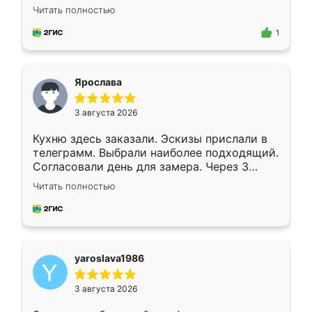
короткие сроки изготовления. Приехавший
Читать полностью
для замера сотрудник Владислав
предложил по моему эскизу самый
1
подходящий вариант шкафа. Немного его
видоизменил, получилось даже лучше, чем
я хотела.
Ярослава
3 августа 2026
Кухню здесь заказали. Эскизы прислали в
телеграмм. Выбрали наиболее подходящий.
Согласовали день для замера. Через 3
недели кухня была уже готова. Остались
Читать полностью
довольны работой. Спасибо Ренессанс
мебель за качественную работу!
yaroslava1986
3 августа 2026