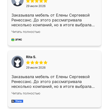
29 июля 2026
Заказывала мебель от Елены Сергеевой
Ренессанс. До этого рассматривала
несколько компаний, но в итоге выбрала
эту. Сначала обговорили условия, потом
Читать полностью
приехал замерщик, всё спокойно объяснил
и снял размеры. Изготовили в срок, с
доставкой тоже никаких проблем не
возникло. Сборку выполнили аккуратно,
мебель сразу встала на свое место без
Rita S.
каких-либо доработок. Качеством осталась
довольна, все выглядит так, как и ожидала.
29 июля 2026
Заказывала мебель от Елены Сергеевой
Ренессанс. До этого рассматривала
несколько компаний, но в итоге выбрала
эту. Сначала обговорили условия, потом
Читать полностью
приехал замерщик, всё спокойно объяснил
и снял размеры. Изготовили в срок, с
доставкой тоже никаких проблем не