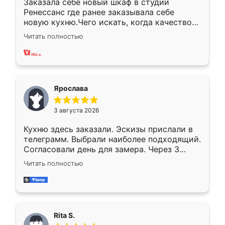
Заказала себе новый шкаф в студии
Ренессанс где ранее заказывала себе
новую кухню.Чего искать, когда качеством
вполне довольна. Служит кухня уже почти
Читать полностью
два года, нареканий нет.
Ярослава
3 августа 2026
Кухню здесь заказали. Эскизы прислали в
телеграмм. Выбрали наиболее подходящий.
Согласовали день для замера. Через 3
недели кухня была уже готова. Остались
Читать полностью
довольны работой. Спасибо Ренессанс
мебель за качественную работу!
Rita S.