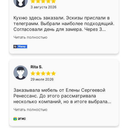
3 августа 2026
Кухню здесь заказали. Эскизы прислали в
телеграмм. Выбрали наиболее подходящий.
Согласовали день для замера. Через 3
недели кухня была уже готова. Остались
Читать полностью
довольны работой. Спасибо Ренессанс
мебель за качественную работу!
Rita S.
29 июля 2026
Заказывала мебель от Елены Сергеевой
Ренессанс. До этого рассматривала
несколько компаний, но в итоге выбрала
эту. Сначала обговорили условия, потом
Читать полностью
приехал замерщик, всё спокойно объяснил
и снял размеры. Изготовили в срок, с
доставкой тоже никаких проблем не