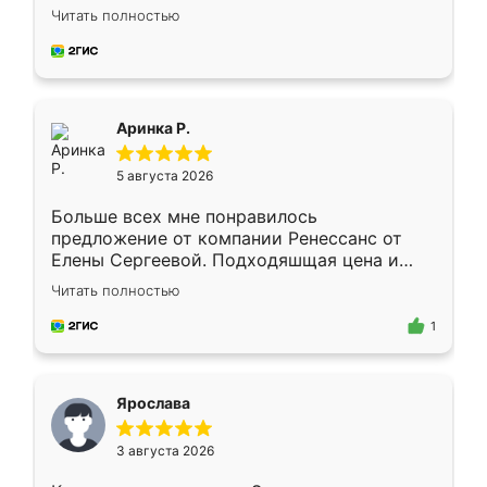
Замерщик приехал в субботу, подошёл к
Читать полностью
делу со всей ответственностью. Собрали
за день, ребята работали аккуратно, даже
пыли почти не было. Качество отличное,
ящики ходят плавно, ничего не скрипит.
Всё подошло как влитое.
Аринка Р.
5 августа 2026
Больше всех мне понравилось
предложение от компании Ренессанс от
Елены Сергеевой. Подходяшщая цена и
короткие сроки изготовления. Приехавший
Читать полностью
для замера сотрудник Владислав
предложил по моему эскизу самый
1
подходящий вариант шкафа. Немного его
видоизменил, получилось даже лучше, чем
я хотела.
Ярослава
3 августа 2026