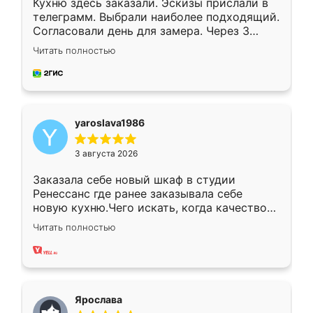
Кухню здесь заказали. Эскизы прислали в
телеграмм. Выбрали наиболее подходящий.
Согласовали день для замера. Через 3
недели кухня была уже готова. Остались
Читать полностью
довольны работой. Спасибо Ренессанс
мебель за качественную работу!
yaroslava1986
3 августа 2026
Заказала себе новый шкаф в студии
Ренессанс где ранее заказывала себе
новую кухню.Чего искать, когда качеством
вполне довольна. Служит кухня уже почти
Читать полностью
два года, нареканий нет.
Ярослава