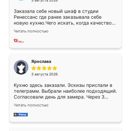
3 августа 2026
Заказала себе новый шкаф в студии
Ренессанс где ранее заказывала себе
новую кухню.Чего искать, когда качеством
вполне довольна. Служит кухня уже почти
Читать полностью
два года, нареканий нет.
Ярослава
3 августа 2026
Кухню здесь заказали. Эскизы прислали в
телеграмм. Выбрали наиболее подходящий.
Согласовали день для замера. Через 3
недели кухня была уже готова. Остались
Читать полностью
довольны работой. Спасибо Ренессанс
мебель за качественную работу!