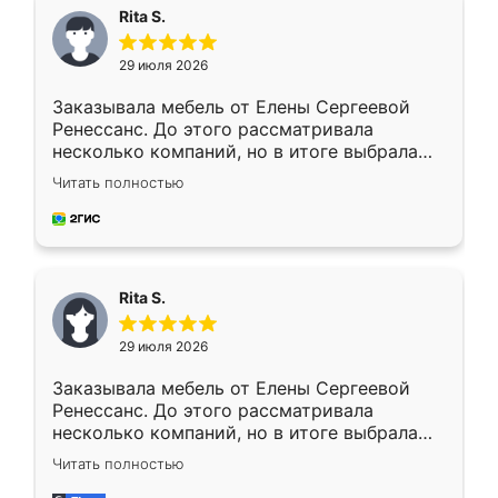
Rita S.
29 июля 2026
Заказывала мебель от Елены Сергеевой
Ренессанс. До этого рассматривала
несколько компаний, но в итоге выбрала
эту. Сначала обговорили условия, потом
Читать полностью
приехал замерщик, всё спокойно объяснил
и снял размеры. Изготовили в срок, с
доставкой тоже никаких проблем не
возникло. Сборку выполнили аккуратно,
мебель сразу встала на свое место без
Rita S.
каких-либо доработок. Качеством осталась
довольна, все выглядит так, как и ожидала.
29 июля 2026
Заказывала мебель от Елены Сергеевой
Ренессанс. До этого рассматривала
несколько компаний, но в итоге выбрала
эту. Сначала обговорили условия, потом
Читать полностью
приехал замерщик, всё спокойно объяснил