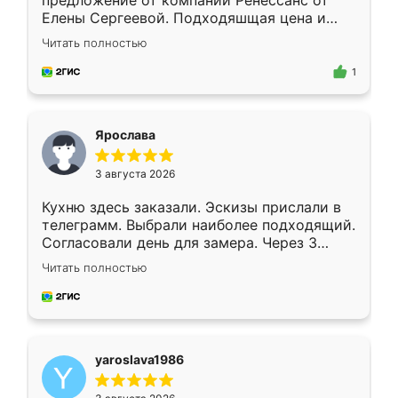
предложение от компании Ренессанс от
Елены Сергеевой. Подходяшщая цена и
короткие сроки изготовления. Приехавший
Читать полностью
для замера сотрудник Владислав
предложил по моему эскизу самый
1
подходящий вариант шкафа. Немного его
видоизменил, получилось даже лучше, чем
я хотела.
Ярослава
3 августа 2026
Кухню здесь заказали. Эскизы прислали в
телеграмм. Выбрали наиболее подходящий.
Согласовали день для замера. Через 3
недели кухня была уже готова. Остались
Читать полностью
довольны работой. Спасибо Ренессанс
мебель за качественную работу!
yaroslava1986