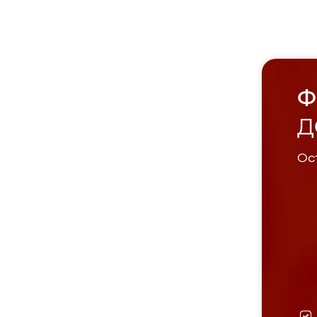
Ф
Д
Ост