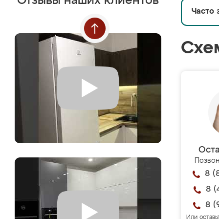
Отзывы наших клиентов
Часто 
Схе
Оста
Позвон
8 (
8 (
8 (
Или оставь