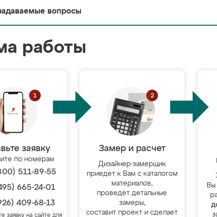
задаваемые вопросы
ма работы
вьте заявку
Замер и расчет
ите по номерам
Дизайнер-замерщик
800) 511-89-55
приедет к Вам с каталогом
материалов,
Вы
495) 665-24-01
проведёт детальные
р
926) 409-68-13
замеры,
д
составит проект и сделает
з
те заявку на сайте для