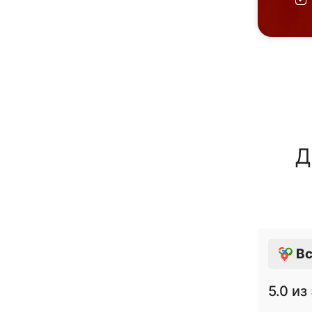
Д
Вс
5.0
из 