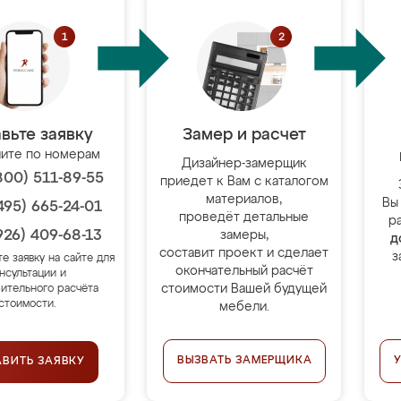
вьте заявку
Замер и расчет
ите по номерам
Дизайнер-замерщик
800) 511-89-55
приедет к Вам с каталогом
материалов,
Вы
495) 665-24-01
проведёт детальные
р
926) 409-68-13
замеры,
д
составит проект и сделает
з
те заявку на сайте для
окончательный расчёт
нсультации и
стоимости Вашей будущей
ительного расчёта
стоимости.
мебели.
ВЫЗВАТЬ ЗАМЕРЩИКА
АВИТЬ ЗАЯВКУ