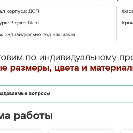
ал корпуса:
ДСП
Фаса
ура:
Boyard, Blum
Кром
ы:
индивидуально под Ваш заказ
товим по индивидуальному про
е размеры, цвета и материа
задаваемые вопросы
ма работы