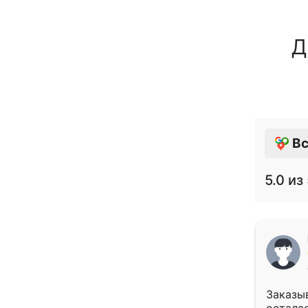
Д
Вс
5.0
из 
Заказыв