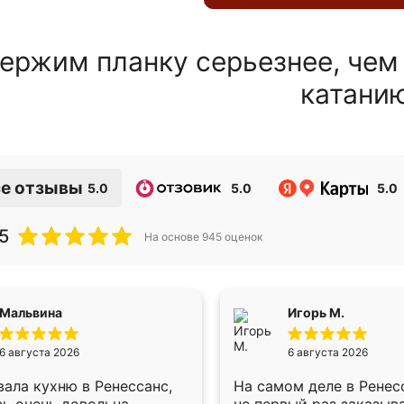
ержим планку серьезнее, чем
катани
е отзывы
5.0
5.0
5.0
5
На основе
945
оценок
Мальвина
Игорь М.
6 августа 2026
6 августа 2026
ала кухню в Ренессанс,
На самом деле в Ренес