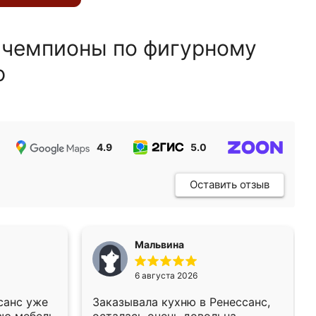
 чемпионы по фигурному
ю
4.9
5.0
5.0
Оставить отзыв
Мальвина
6 августа 2026
санс уже
Заказывала кухню в Ренессанс,