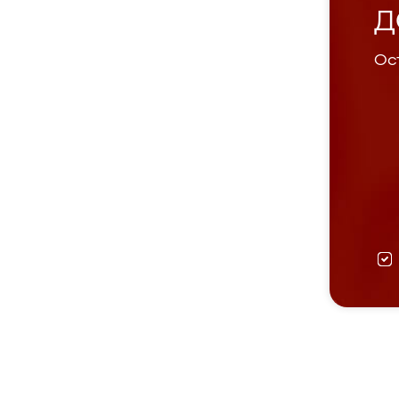
Д
Ост