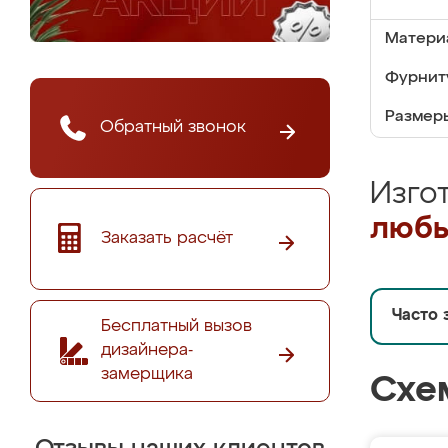
Матери
Фурнит
Размер
Обратный звонок
Изго
любы
Заказать расчёт
Часто 
Бесплатный вызов
дизайнера-
замерщика
Схе