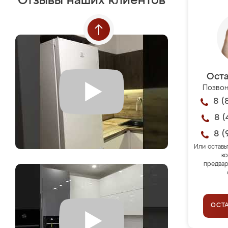
Отзывы наших клиентов
Оста
Позвон
8 (
8 (
8 (
Или оставь
ко
предвар
ОСТ