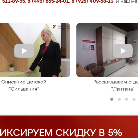
 511-89-55
,
8 (495) 665-24-01
,
8 (926) 409-68-13
, и наш м
Описание детской
Рассказываем о д
"Сильвания"
"Лантана"
ИКСИРУЕМ СКИДКУ В 5%