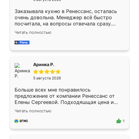
мебели буду заказывать только здесь.
Заказывала кухню в Ренессанс, осталась
очень довольна. Менеджер всё быстро
посчитала, на вопросы отвечала сразу.
Замерщик приехал в субботу, подошёл к
Читать полностью
делу со всей ответственностью. Собрали
за день, ребята работали аккуратно, даже
пыли почти не было. Качество отличное,
ящики ходят плавно, ничего не скрипит.
Всё подошло как влитое.
Аринка Р.
5 августа 2026
Больше всех мне понравилось
предложение от компании Ренессанс от
Елены Сергеевой. Подходяшщая цена и
короткие сроки изготовления. Приехавший
Читать полностью
для замера сотрудник Владислав
предложил по моему эскизу самый
1
подходящий вариант шкафа. Немного его
видоизменил, получилось даже лучше, чем