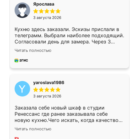
я хотела.
Ярослава
3 августа 2026
Кухню здесь заказали. Эскизы прислали в
телеграмм. Выбрали наиболее подходящий.
Согласовали день для замера. Через 3
недели кухня была уже готова. Остались
Читать полностью
довольны работой. Спасибо Ренессанс
мебель за качественную работу!
yaroslava1986
3 августа 2026
Заказала себе новый шкаф в студии
Ренессанс где ранее заказывала себе
новую кухню.Чего искать, когда качеством
вполне довольна. Служит кухня уже почти
Читать полностью
два года, нареканий нет.