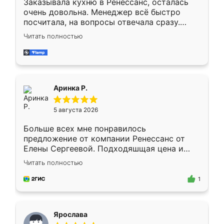
Заказывала кухню в Ренессанс, осталась
очень довольна. Менеджер всё быстро
посчитала, на вопросы отвечала сразу.
Замерщик приехал в субботу, подошёл к
Читать полностью
делу со всей ответственностью. Собрали
за день, ребята работали аккуратно, даже
пыли почти не было. Качество отличное,
ящики ходят плавно, ничего не скрипит.
Всё подошло как влитое.
Аринка Р.
5 августа 2026
Больше всех мне понравилось
предложение от компании Ренессанс от
Елены Сергеевой. Подходяшщая цена и
короткие сроки изготовления. Приехавший
Читать полностью
для замера сотрудник Владислав
предложил по моему эскизу самый
1
подходящий вариант шкафа. Немного его
видоизменил, получилось даже лучше, чем
я хотела.
Ярослава