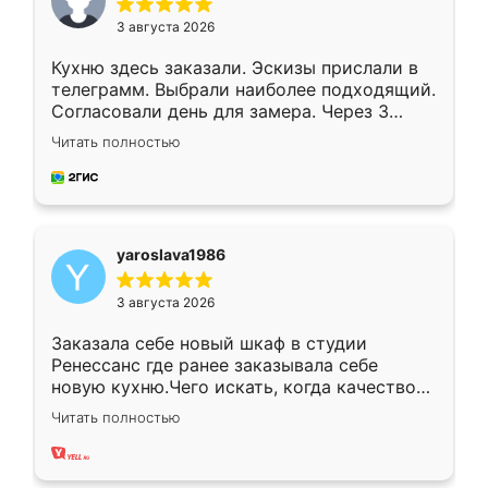
3 августа 2026
Кухню здесь заказали. Эскизы прислали в
телеграмм. Выбрали наиболее подходящий.
Согласовали день для замера. Через 3
недели кухня была уже готова. Остались
Читать полностью
довольны работой. Спасибо Ренессанс
мебель за качественную работу!
yaroslava1986
3 августа 2026
Заказала себе новый шкаф в студии
Ренессанс где ранее заказывала себе
новую кухню.Чего искать, когда качеством
вполне довольна. Служит кухня уже почти
Читать полностью
два года, нареканий нет.