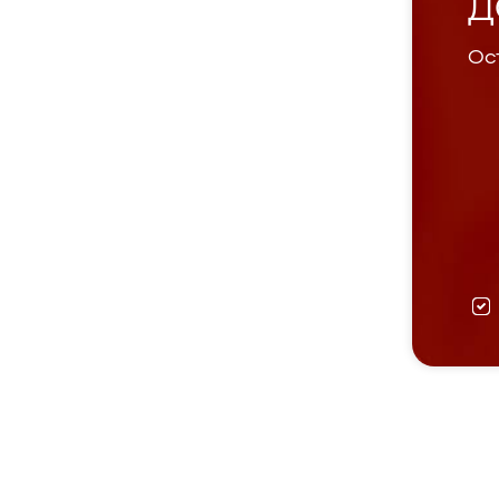
Д
Ост