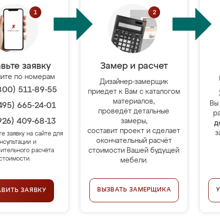
вьте заявку
Замер и расчет
ите по номерам
Дизайнер-замерщик
800) 511-89-55
приедет к Вам с каталогом
материалов,
Вы
495) 665-24-01
проведёт детальные
р
926) 409-68-13
замеры,
д
составит проект и сделает
з
те заявку на сайте для
окончательный расчёт
нсультации и
стоимости Вашей будущей
ительного расчёта
стоимости.
мебели.
ВЫЗВАТЬ ЗАМЕРЩИКА
АВИТЬ ЗАЯВКУ