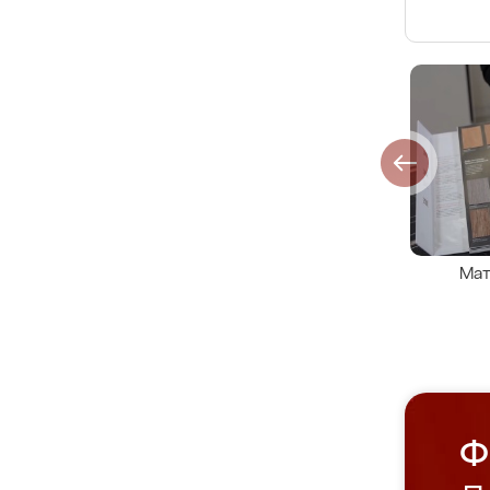
Мат
Ф