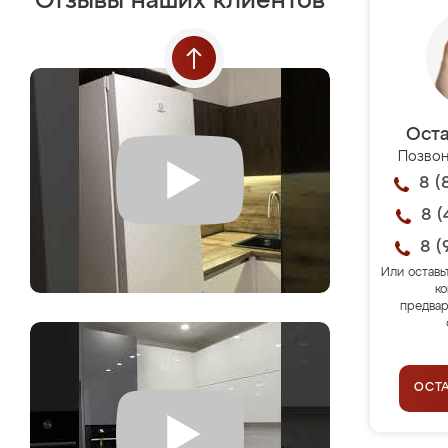
Отзывы наших клиентов
Оста
Позвон
8 (
8 (
8 (
Или оставь
ко
предвар
ОСТ