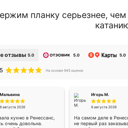
ержим планку серьезнее, чем
катани
е отзывы
5.0
5.0
5.0
5
На основе
945
оценок
Мальвина
Игорь М.
6 августа 2026
6 августа 2026
ала кухню в Ренессанс,
На самом деле в Ренес
ь очень довольна.
не первый раз заказыв