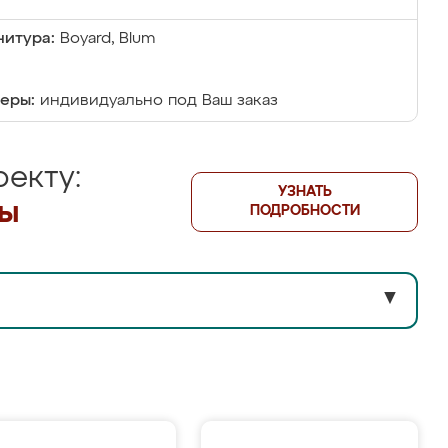
итура:
Boyard, Blum
еры:
индивидуально под Ваш заказ
екту:
УЗНАТЬ
лы
ПОДРОБНОСТИ
▼