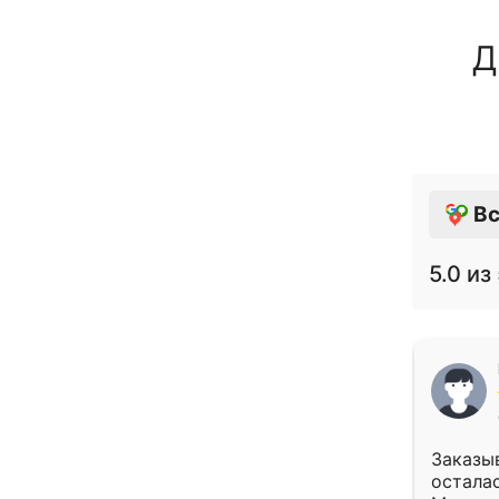
Д
Вс
5.0
из 
Заказыв
осталас