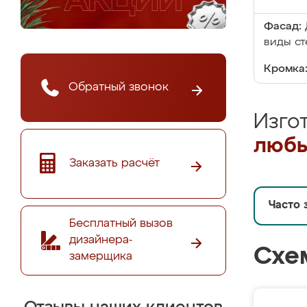
Фасад:
виды ст
Кромка
Обратный звонок
Изго
любы
Заказать расчёт
Часто 
Бесплатный вызов
дизайнера-
Схе
замерщика