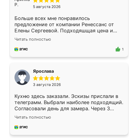
5 августа 2026
Больше всех мне понравилось
предложение от компании Ренессанс от
Елены Сергеевой. Подходяшщая цена и
короткие сроки изготовления. Приехавший
Читать полностью
для замера сотрудник Владислав
предложил по моему эскизу самый
1
подходящий вариант шкафа. Немного его
видоизменил, получилось даже лучше, чем
я хотела.
Ярослава
3 августа 2026
Кухню здесь заказали. Эскизы прислали в
телеграмм. Выбрали наиболее подходящий.
Согласовали день для замера. Через 3
недели кухня была уже готова. Остались
Читать полностью
довольны работой. Спасибо Ренессанс
мебель за качественную работу!