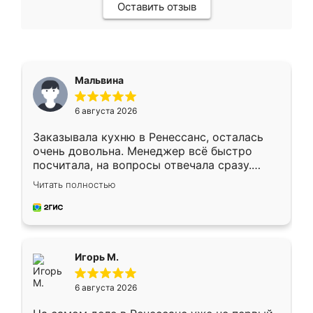
Оставить отзыв
Мальвина
6 августа 2026
Заказывала кухню в Ренессанс, осталась
очень довольна. Менеджер всё быстро
посчитала, на вопросы отвечала сразу.
Замерщик приехал в субботу, подошёл к
Читать полностью
делу со всей ответственностью. Собрали
за день, ребята работали аккуратно, даже
пыли почти не было. Качество отличное,
ящики ходят плавно, ничего не скрипит.
Всё подошло как влитое.
Игорь М.
6 августа 2026