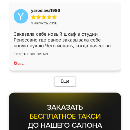
yaroslava1986
3 августа 2026
Заказала себе новый шкаф в студии
Ренессанс где ранее заказывала себе
новую кухню.Чего искать, когда качеством
вполне довольна. Служит кухня уже почти
Читать полностью
два года, нареканий нет.
Еще
ЗАКАЗАТЬ
БЕСПЛАТНОЕ ТАКСИ
ДО НАШЕГО САЛОНА