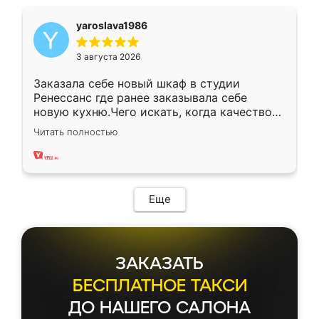
yaroslava1986
3 августа 2026
Заказала себе новый шкаф в студии
Ренессанс где ранее заказывала себе
новую кухню.Чего искать, когда качеством
вполне довольна. Служит кухня уже почти
Читать полностью
два года, нареканий нет.
Еще
ЗАКАЗАТЬ
БЕСПЛАТНОЕ ТАКСИ
ДО НАШЕГО САЛОНА