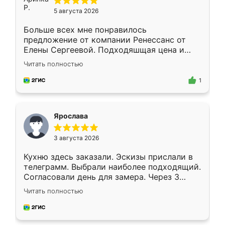
5 августа 2026
Больше всех мне понравилось
предложение от компании Ренессанс от
Елены Сергеевой. Подходяшщая цена и
короткие сроки изготовления. Приехавший
Читать полностью
для замера сотрудник Владислав
предложил по моему эскизу самый
1
подходящий вариант шкафа. Немного его
видоизменил, получилось даже лучше, чем
я хотела.
Ярослава
3 августа 2026
Кухню здесь заказали. Эскизы прислали в
телеграмм. Выбрали наиболее подходящий.
Согласовали день для замера. Через 3
недели кухня была уже готова. Остались
Читать полностью
довольны работой. Спасибо Ренессанс
мебель за качественную работу!