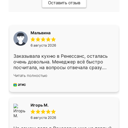
Оставить отзыв
Мальвина
6 августа 2026
Заказывала кухню в Ренессанс, осталась
очень довольна. Менеджер всё быстро
посчитала, на вопросы отвечала сразу.
Замерщик приехал в субботу, подошёл к
Читать полностью
делу со всей ответственностью. Собрали
за день, ребята работали аккуратно, даже
пыли почти не было. Качество отличное,
ящики ходят плавно, ничего не скрипит.
Всё подошло как влитое.
Игорь М.
6 августа 2026