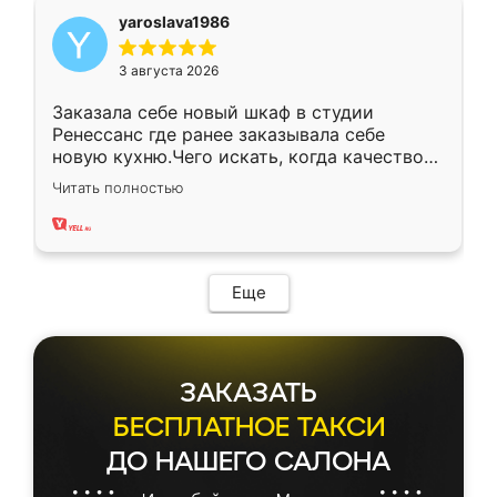
yaroslava1986
3 августа 2026
Заказала себе новый шкаф в студии
Ренессанс где ранее заказывала себе
новую кухню.Чего искать, когда качеством
вполне довольна. Служит кухня уже почти
Читать полностью
два года, нареканий нет.
Еще
ЗАКАЗАТЬ
БЕСПЛАТНОЕ ТАКСИ
ДО НАШЕГО САЛОНА