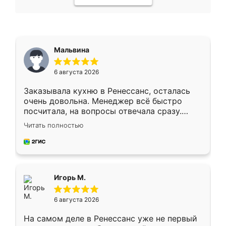
Мальвина
6 августа 2026
Заказывала кухню в Ренессанс, осталась
очень довольна. Менеджер всё быстро
посчитала, на вопросы отвечала сразу.
Замерщик приехал в субботу, подошёл к
Читать полностью
делу со всей ответственностью. Собрали
за день, ребята работали аккуратно, даже
пыли почти не было. Качество отличное,
ящики ходят плавно, ничего не скрипит.
Всё подошло как влитое.
Игорь М.
6 августа 2026
На самом деле в Ренессанс уже не первый