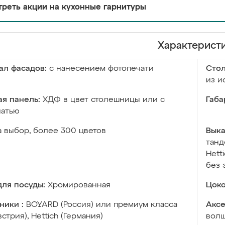
реть акции на кухонные гарнитуры
Характерист
ал фасадов:
с нанесением фотопечати
Сто
из и
я панель:
ХДФ в цвет столешницы или с
Габа
чатью
а выбор, более 300 цветов
Выка
танд
Hett
без 
ля посуды:
Хромированная
Цоко
ники :
BOYARD (Россия) или премиум класса
Аксе
встрия), Hettich (Германия)
волш