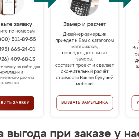
вьте заявку
Замер и расчет
ите по номерам
Дизайнер-замерщик
800) 511-89-55
приедет к Вам с каталогом
материалов,
Вы
495) 665-24-01
проведёт детальные
р
926) 409-68-13
замеры,
д
составит проект и сделает
з
те заявку на сайте для
окончательный расчёт
нсультации и
стоимости Вашей будущей
ительного расчёта
стоимости.
мебели.
ВЫЗВАТЬ ЗАМЕРЩИКА
АВИТЬ ЗАЯВКУ
 выгода при заказе у на