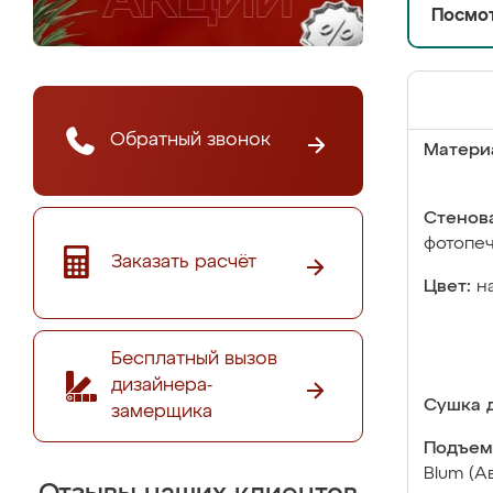
Посмот
Обратный звонок
Матери
Стенова
фотопе
Заказать расчёт
Цвет:
н
Бесплатный вызов
дизайнера-
Сушка д
замерщика
Подъем
Blum (А