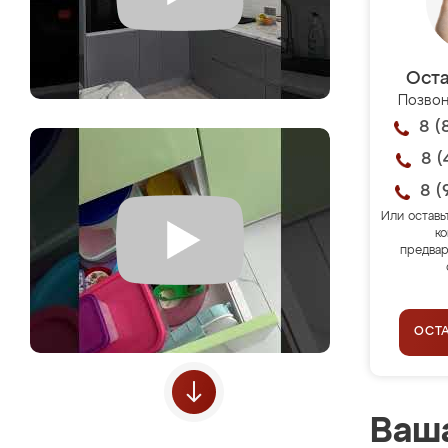
Оста
Позвон
8 (
8 (
8 (
Или оставь
ко
предвар
ОСТ
Ваша