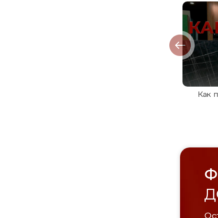
Как 
Ф
Д
Ост