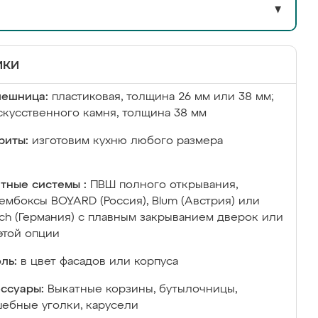
▼
ики
лешница:
пластиковая, толщина 26 мм или 38 мм;
скусственного камня, толщина 38 мм
риты:
изготовим кухню любого размера
тные системы :
ПВШ полного открывания,
ембоксы BOYARD (Россия), Blum (Австрия) или
ich (Германия) с плавным закрыванием дверок или
этой опции
ль:
в цвет фасадов или корпуса
ссуары:
Выкатные корзины, бутылочницы,
ебные уголки, карусели