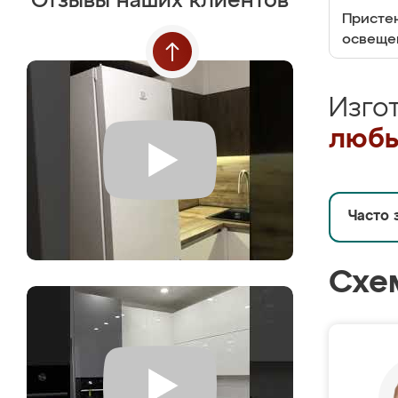
Отзывы наших клиентов
Пристен
освеще
Изго
любы
Часто 
Схе