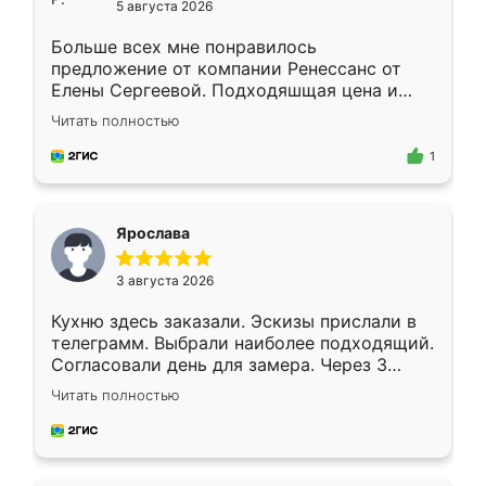
5 августа 2026
Больше всех мне понравилось
предложение от компании Ренессанс от
Елены Сергеевой. Подходяшщая цена и
короткие сроки изготовления. Приехавший
Читать полностью
для замера сотрудник Владислав
предложил по моему эскизу самый
1
подходящий вариант шкафа. Немного его
видоизменил, получилось даже лучше, чем
я хотела.
Ярослава
3 августа 2026
Кухню здесь заказали. Эскизы прислали в
телеграмм. Выбрали наиболее подходящий.
Согласовали день для замера. Через 3
недели кухня была уже готова. Остались
Читать полностью
довольны работой. Спасибо Ренессанс
мебель за качественную работу!