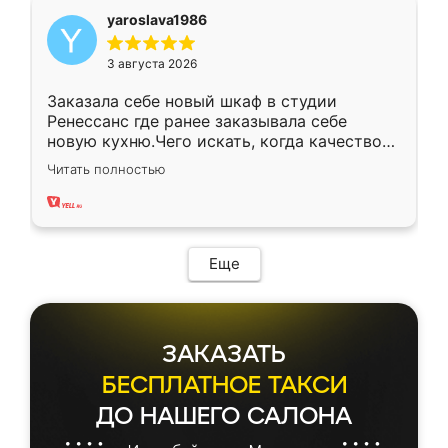
yaroslava1986
3 августа 2026
Заказала себе новый шкаф в студии
Ренессанс где ранее заказывала себе
новую кухню.Чего искать, когда качеством
вполне довольна. Служит кухня уже почти
Читать полностью
два года, нареканий нет.
Еще
ЗАКАЗАТЬ
БЕСПЛАТНОЕ ТАКСИ
ДО НАШЕГО САЛОНА