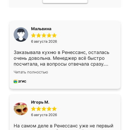
Мальвина
6 августа 2026
Заказывала кухню в Ренессанс, осталась
очень довольна. Менеджер всё быстро
посчитала, на вопросы отвечала сразу.
Замерщик приехал в субботу, подошёл к
Читать полностью
делу со всей ответственностью. Собрали
за день, ребята работали аккуратно, даже
пыли почти не было. Качество отличное,
ящики ходят плавно, ничего не скрипит.
Всё подошло как влитое.
Игорь М.
6 августа 2026
На самом деле в Ренессанс уже не первый