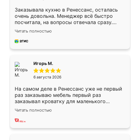
Заказывала кухню в Ренессанс, осталась
очень довольна. Менеджер всё быстро
посчитала, на вопросы отвечала сразу.
Замерщик приехал в субботу, подошёл к
Читать полностью
делу со всей ответственностью. Собрали
за день, ребята работали аккуратно, даже
пыли почти не было. Качество отличное,
ящики ходят плавно, ничего не скрипит.
Всё подошло как влитое.
Игорь М.
6 августа 2026
На самом деле в Ренессанс уже не первый
раз заказываю мебель первый раз
заказывал кроватку для маленького
ребёнка при его рождении ,во второй раз
Читать полностью
заказал шкаф-купе. По качеству очень
хорошее сборка достаточно быстрая,
также адекватные цены. До этого
сравнивал с разными конкурентами в этом
сегменте ,выбор у конкурентов куда