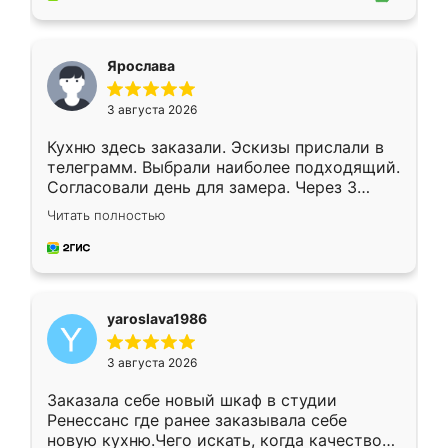
подходящий вариант шкафа. Немного его
видоизменил, получилось даже лучше, чем
я хотела.
Ярослава
3 августа 2026
Кухню здесь заказали. Эскизы прислали в
телеграмм. Выбрали наиболее подходящий.
Согласовали день для замера. Через 3
недели кухня была уже готова. Остались
Читать полностью
довольны работой. Спасибо Ренессанс
мебель за качественную работу!
yaroslava1986
3 августа 2026
Заказала себе новый шкаф в студии
Ренессанс где ранее заказывала себе
новую кухню.Чего искать, когда качеством