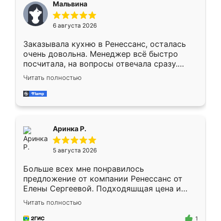
Мальвина
меньше, здесь же он более разнообразный.
Мне нравится ,если что-то потребуется из
6 августа 2026
мебели буду заказывать только здесь.
Заказывала кухню в Ренессанс, осталась
очень довольна. Менеджер всё быстро
посчитала, на вопросы отвечала сразу.
Замерщик приехал в субботу, подошёл к
Читать полностью
делу со всей ответственностью. Собрали
за день, ребята работали аккуратно, даже
пыли почти не было. Качество отличное,
ящики ходят плавно, ничего не скрипит.
Всё подошло как влитое.
Аринка Р.
5 августа 2026
Больше всех мне понравилось
предложение от компании Ренессанс от
Елены Сергеевой. Подходяшщая цена и
короткие сроки изготовления. Приехавший
Читать полностью
для замера сотрудник Владислав
предложил по моему эскизу самый
1