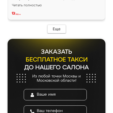
вполне довольна. Служит кухня уже почти
Читать полностью
два года, нареканий нет.
Еще
ЗАКАЗАТЬ
БЕСПЛАТНОЕ ТАКСИ
ДО НАШЕГО САЛОНА
Из любой точки Москвы и
Московской области!