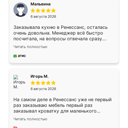
Мальвина
6 августа 2026
Заказывала кухню в Ренессанс, осталась
очень довольна. Менеджер всё быстро
посчитала, на вопросы отвечала сразу.
Замерщик приехал в субботу, подошёл к
Читать полностью
делу со всей ответственностью. Собрали
за день, ребята работали аккуратно, даже
пыли почти не было. Качество отличное,
ящики ходят плавно, ничего не скрипит.
Всё подошло как влитое.
Игорь М.
6 августа 2026
На самом деле в Ренессанс уже не первый
раз заказываю мебель первый раз
заказывал кроватку для маленького
ребёнка при его рождении ,во второй раз
Читать полностью
заказал шкаф-купе. По качеству очень