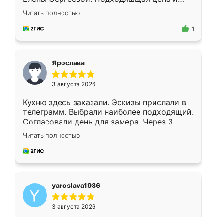
короткие сроки изготовления. Приехавший
Читать полностью
для замера сотрудник Владислав
предложил по моему эскизу самый
1
подходящий вариант шкафа. Немного его
видоизменил, получилось даже лучше, чем
я хотела.
Ярослава
3 августа 2026
Кухню здесь заказали. Эскизы прислали в
телеграмм. Выбрали наиболее подходящий.
Согласовали день для замера. Через 3
недели кухня была уже готова. Остались
Читать полностью
довольны работой. Спасибо Ренессанс
мебель за качественную работу!
yaroslava1986
3 августа 2026