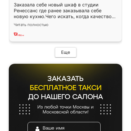
Заказала себе новый шкаф в студии
Ренессанс где ранее заказывала себе
новую кухню.Чего искать, когда качеством
вполне довольна. Служит кухня уже почти
Читать полностью
два года, нареканий нет.
Еще
ЗАКАЗАТЬ
БЕСПЛАТНОЕ ТАКСИ
ДО НАШЕГО САЛОНА
Из любой точки Москвы и
Московской области!