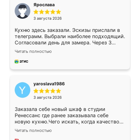
я хотела.
Ярослава
3 августа 2026
Кухню здесь заказали. Эскизы прислали в
телеграмм. Выбрали наиболее подходящий.
Согласовали день для замера. Через 3
недели кухня была уже готова. Остались
Читать полностью
довольны работой. Спасибо Ренессанс
мебель за качественную работу!
yaroslava1986
3 августа 2026
Заказала себе новый шкаф в студии
Ренессанс где ранее заказывала себе
новую кухню.Чего искать, когда качеством
вполне довольна. Служит кухня уже почти
Читать полностью
два года, нареканий нет.