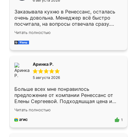
6 августа 2026
мебели буду заказывать только здесь.
Заказывала кухню в Ренессанс, осталась
очень довольна. Менеджер всё быстро
посчитала, на вопросы отвечала сразу.
Замерщик приехал в субботу, подошёл к
Читать полностью
делу со всей ответственностью. Собрали
за день, ребята работали аккуратно, даже
пыли почти не было. Качество отличное,
ящики ходят плавно, ничего не скрипит.
Всё подошло как влитое.
Аринка Р.
5 августа 2026
Больше всех мне понравилось
предложение от компании Ренессанс от
Елены Сергеевой. Подходяшщая цена и
короткие сроки изготовления. Приехавший
Читать полностью
для замера сотрудник Владислав
предложил по моему эскизу самый
1
подходящий вариант шкафа. Немного его
видоизменил, получилось даже лучше, чем