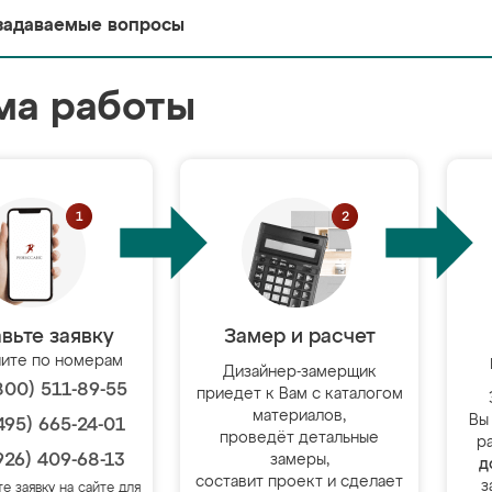
задаваемые вопросы
ма работы
вьте заявку
Замер и расчет
ите по номерам
Дизайнер-замерщик
800) 511-89-55
приедет к Вам с каталогом
материалов,
Вы
495) 665-24-01
проведёт детальные
р
926) 409-68-13
замеры,
д
составит проект и сделает
з
те заявку на сайте для