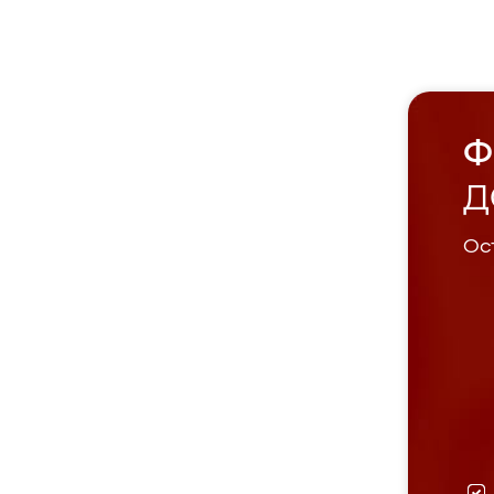
Ф
Д
Ост