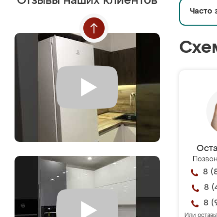
Отзывы наших клиентов
Часто 
Схе
Оста
Позвон
8 (
8 (
8 (
Или оставь