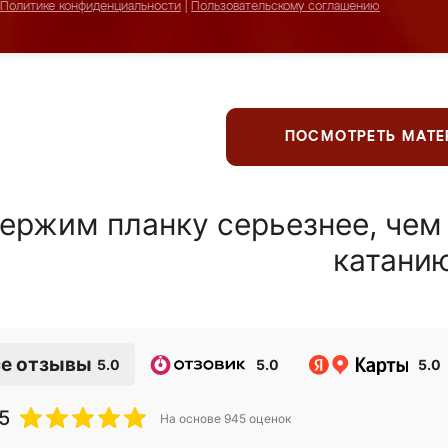
Политике конфиденциальности
|
Пользовательскому соглашению
ПОСМОТРЕТЬ МАТ
ержим планку серьезнее, чем
катани
е отзывы
5.0
5.0
5.0
5
На основе
945
оценок