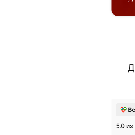
Д
Вс
5.0
из 