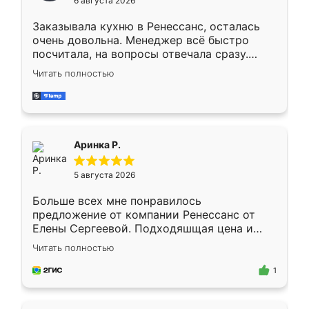
6 августа 2026
мебели буду заказывать только здесь.
Заказывала кухню в Ренессанс, осталась
очень довольна. Менеджер всё быстро
посчитала, на вопросы отвечала сразу.
Замерщик приехал в субботу, подошёл к
Читать полностью
делу со всей ответственностью. Собрали
за день, ребята работали аккуратно, даже
пыли почти не было. Качество отличное,
ящики ходят плавно, ничего не скрипит.
Всё подошло как влитое.
Аринка Р.
5 августа 2026
Больше всех мне понравилось
предложение от компании Ренессанс от
Елены Сергеевой. Подходяшщая цена и
короткие сроки изготовления. Приехавший
Читать полностью
для замера сотрудник Владислав
предложил по моему эскизу самый
1
подходящий вариант шкафа. Немного его
видоизменил, получилось даже лучше, чем