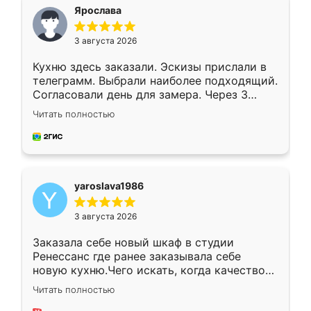
я хотела.
Ярослава
3 августа 2026
Кухню здесь заказали. Эскизы прислали в
телеграмм. Выбрали наиболее подходящий.
Согласовали день для замера. Через 3
недели кухня была уже готова. Остались
Читать полностью
довольны работой. Спасибо Ренессанс
мебель за качественную работу!
yaroslava1986
3 августа 2026
Заказала себе новый шкаф в студии
Ренессанс где ранее заказывала себе
новую кухню.Чего искать, когда качеством
вполне довольна. Служит кухня уже почти
Читать полностью
два года, нареканий нет.