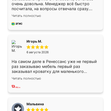
очень довольна. Менеджер всё быстро
посчитала, на вопросы отвечала сразу.
Замерщик приехал в субботу, подошёл к
Читать полностью
делу со всей ответственностью. Собрали
за день, ребята работали аккуратно, даже
пыли почти не было. Качество отличное,
ящики ходят плавно, ничего не скрипит.
Всё подошло как влитое.
Игорь М.
6 августа 2026
На самом деле в Ренессанс уже не первый
раз заказываю мебель первый раз
заказывал кроватку для маленького
ребёнка при его рождении ,во второй раз
Читать полностью
заказал шкаф-купе. По качеству очень
хорошее сборка достаточно быстрая,
также адекватные цены. До этого
сравнивал с разными конкурентами в этом
сегменте ,выбор у конкурентов куда
Мальвина
меньше, здесь же он более разнообразный.