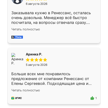
Мне нравится ,если что-то потребуется из
6 августа 2026
мебели буду заказывать только здесь.
Заказывала кухню в Ренессанс, осталась
очень довольна. Менеджер всё быстро
посчитала, на вопросы отвечала сразу.
Замерщик приехал в субботу, подошёл к
Читать полностью
делу со всей ответственностью. Собрали
за день, ребята работали аккуратно, даже
пыли почти не было. Качество отличное,
ящики ходят плавно, ничего не скрипит.
Всё подошло как влитое.
Аринка Р.
5 августа 2026
Больше всех мне понравилось
предложение от компании Ренессанс от
Елены Сергеевой. Подходяшщая цена и
короткие сроки изготовления. Приехавший
Читать полностью
для замера сотрудник Владислав
предложил по моему эскизу самый
1
подходящий вариант шкафа. Немного его
видоизменил, получилось даже лучше, чем