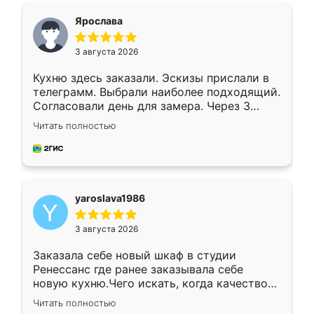
я хотела.
Ярослава
3 августа 2026
Кухню здесь заказали. Эскизы прислали в
телеграмм. Выбрали наиболее подходящий.
Согласовали день для замера. Через 3
недели кухня была уже готова. Остались
Читать полностью
довольны работой. Спасибо Ренессанс
мебель за качественную работу!
yaroslava1986
3 августа 2026
Заказала себе новый шкаф в студии
Ренессанс где ранее заказывала себе
новую кухню.Чего искать, когда качеством
вполне довольна. Служит кухня уже почти
Читать полностью
два года, нареканий нет.