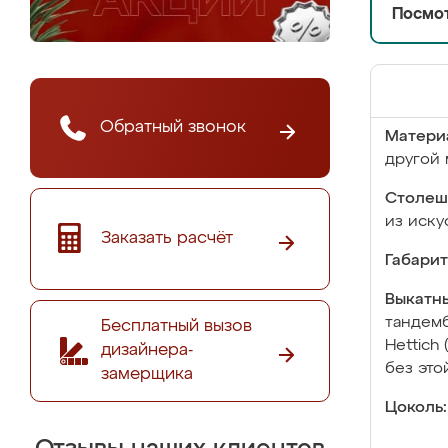
Посмот
Обратный звонок
Матери
другой 
Столеш
из иску
Заказать расчёт
Габарит
Выкатны
тандемб
Бесплатный вызов
Hettich
дизайнера-
без это
замерщика
Цоколь: