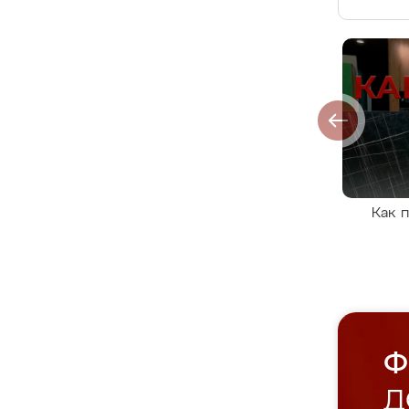
Как 
Ф
Д