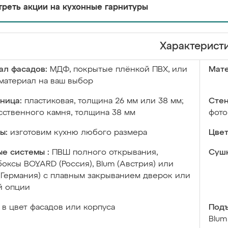
реть акции на кухонные гарнитуры
Характерист
ал фасадов:
МДФ, покрытые плёнкой ПВХ, или
Мате
материал на ваш выбор
ница:
пластиковая, толщина 26 мм или 38 мм;
Стен
сственного камня, толщина 38 мм
фото
ы:
изготовим кухню любого размера
Цвет
е системы :
ПВШ полного открывания,
Сушк
оксы BOYARD (Россия), Blum (Австрия) или
 (Германия) с плавным закрыванием дверок или
й опции
в цвет фасадов или корпуса
Подъ
Blum