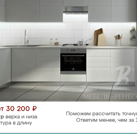
от 30 200 ₽
Поможем рассчитать точну
тр
верха и низа
Ответим менее, чем за 
тура в длину