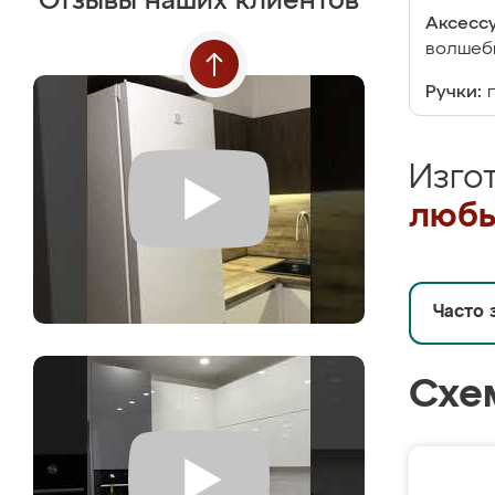
Отзывы наших клиентов
Аксесс
волшебн
Ручки:
Изго
любы
Часто 
Схе