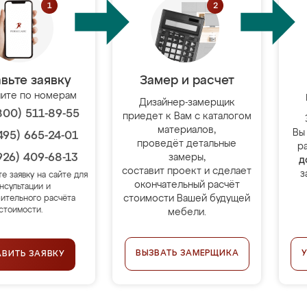
вьте заявку
Замер и расчет
ите по номерам
Дизайнер-замерщик
800) 511-89-55
приедет к Вам с каталогом
материалов,
Вы
495) 665-24-01
проведёт детальные
р
926) 409-68-13
замеры,
д
составит проект и сделает
з
те заявку на сайте для
окончательный расчёт
нсультации и
стоимости Вашей будущей
ительного расчёта
стоимости.
мебели.
ВЫЗВАТЬ ЗАМЕРЩИКА
АВИТЬ ЗАЯВКУ