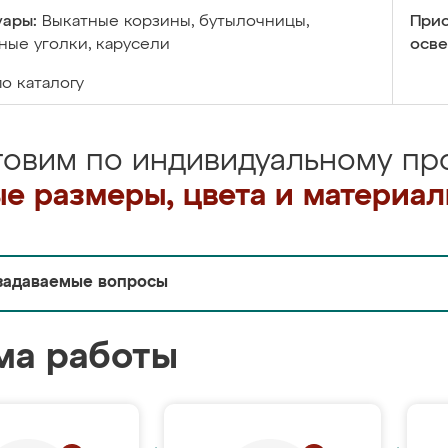
уары:
Выкатные корзины, бутылочницы,
Прис
ые уголки, карусели
осве
по каталогу
товим по индивидуальному про
е размеры, цвета и материа
задаваемые вопросы
ма работы