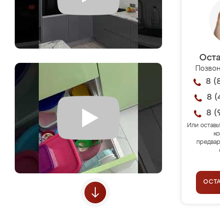
Оста
Позвон
8 (
8 (
8 (
Или оставь
ко
предвар
ОСТ