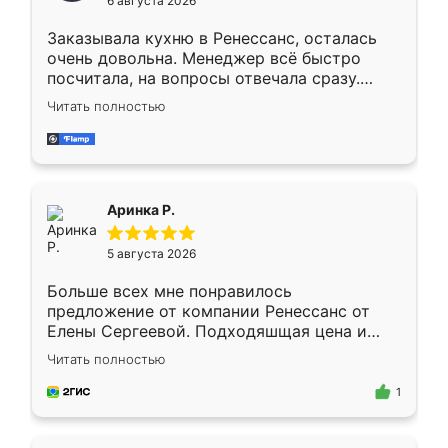
6 августа 2026
мебели буду заказывать только здесь.
Заказывала кухню в Ренессанс, осталась
очень довольна. Менеджер всё быстро
посчитала, на вопросы отвечала сразу.
Замерщик приехал в субботу, подошёл к
Читать полностью
делу со всей ответственностью. Собрали
за день, ребята работали аккуратно, даже
пыли почти не было. Качество отличное,
ящики ходят плавно, ничего не скрипит.
Всё подошло как влитое.
Аринка Р.
5 августа 2026
Больше всех мне понравилось
предложение от компании Ренессанс от
Елены Сергеевой. Подходяшщая цена и
короткие сроки изготовления. Приехавший
Читать полностью
для замера сотрудник Владислав
предложил по моему эскизу самый
1
подходящий вариант шкафа. Немного его
видоизменил, получилось даже лучше, чем