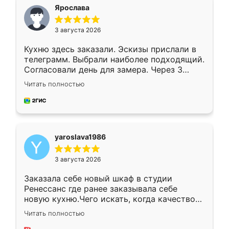
я хотела.
Ярослава
3 августа 2026
Кухню здесь заказали. Эскизы прислали в
телеграмм. Выбрали наиболее подходящий.
Согласовали день для замера. Через 3
недели кухня была уже готова. Остались
Читать полностью
довольны работой. Спасибо Ренессанс
мебель за качественную работу!
yaroslava1986
3 августа 2026
Заказала себе новый шкаф в студии
Ренессанс где ранее заказывала себе
новую кухню.Чего искать, когда качеством
вполне довольна. Служит кухня уже почти
Читать полностью
два года, нареканий нет.