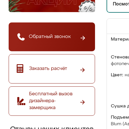
Посмот
Обратный звонок
Матери
Стенова
фотопе
Заказать расчёт
Цвет:
н
Бесплатный вызов
дизайнера-
Сушка д
замерщика
Подъем
Blum (А