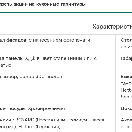
реть акции на кухонные гарнитуры
Характерист
ал фасадов:
с нанесением фотопечати
Сто
из и
я панель:
ХДФ в цвет столешницы или с
Габа
чатью
а выбор, более 300 цветов
Выка
танд
Hett
без 
ля посуды:
Хромированная
Цоко
ники :
BOYARD (Россия) или премиум класса
Аксе
встрия), Hettich (Германия)
волш