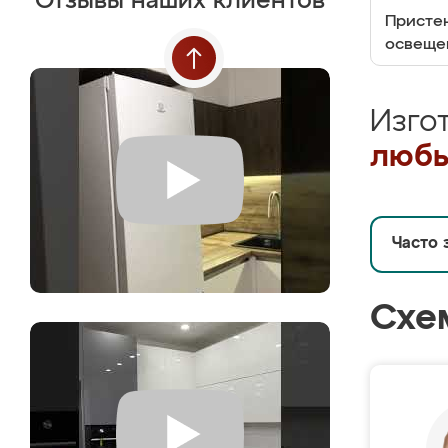
Отзывы наших клиентов
Пристен
освеще
Изго
любы
Часто 
Схе