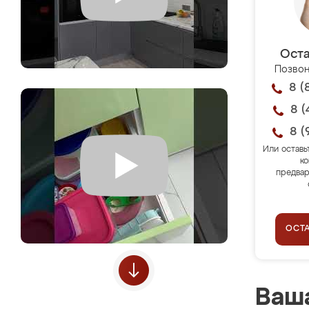
Оста
Позвон
8 (
8 (
8 (
Или оставь
ко
предвар
ОСТ
Ваша