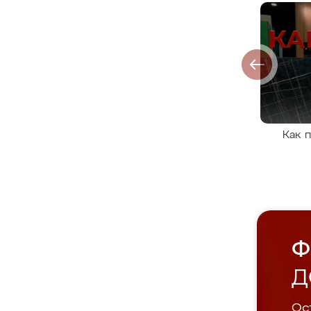
Как 
Ф
Д
Ост