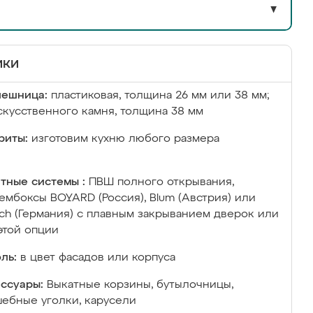
▼
ики
лешница:
пластиковая, толщина 26 мм или 38 мм;
скусственного камня, толщина 38 мм
риты:
изготовим кухню любого размера
тные системы :
ПВШ полного открывания,
ембоксы BOYARD (Россия), Blum (Австрия) или
ich (Германия) с плавным закрыванием дверок или
этой опции
ль:
в цвет фасадов или корпуса
ссуары:
Выкатные корзины, бутылочницы,
ебные уголки, карусели